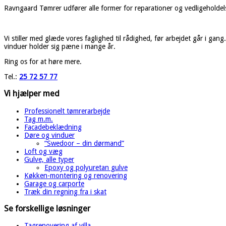
Ravngaard Tømrer udfører alle former for reparationer og vedligeholdelse
Vi stiller med glæde vores faglighed til rådighed, før arbejdet går i gang
vinduer holder sig pæne i mange år.
Ring os for at høre mere.
Tel.:
25 72 57 77
Vi hjælper med
Professionelt tømrerarbejde
Tag m.m.
Facadebeklædning
Døre og vinduer​
“Swedoor – din dørmand”
Loft og væg
Gulve, alle typer
Epoxy og polyuretan gulve
Køkken-montering og renovering
Garage og carporte
Træk din regning fra i skat
Se forskellige løsninger
Tagrenovering af villa