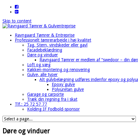
Skip to content
Ravngaard Tømrer & Entreprise
Professionelt tømrerarbejde i høj kvalitet
Tag​, Stern, vindskeder eller gavl
Facadebeklædning
Døre og vinduer​
Ravngaard Tømrer er medlem af “swedoor – din dø
Loft og væg
Køkken-montering og renovering
Gulve, alle typer
Alt gulvbelægning udføres indenfor epoxy og polyu
Epoxy gulve
Polyuretan gulve
Garage og carporte
Træk din regning fra i skat
Tlf.: 25 72 57 77
Kolding IF Fodbold-sponsor
Døre og vinduer​