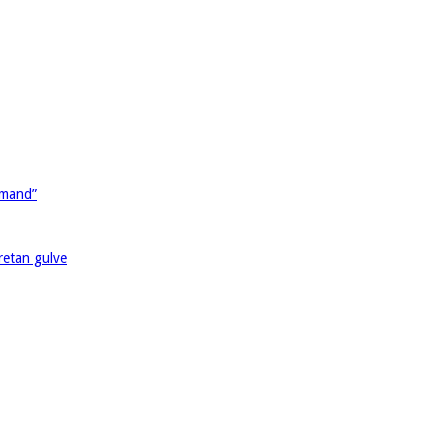
rmand”
retan gulve