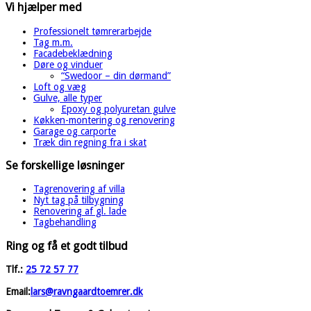
Vi hjælper med
Professionelt tømrerarbejde
Tag m.m.
Facadebeklædning
Døre og vinduer​
“Swedoor – din dørmand”
Loft og væg
Gulve, alle typer
Epoxy og polyuretan gulve
Køkken-montering og renovering
Garage og carporte
Træk din regning fra i skat
Se forskellige løsninger
Tagrenovering af villa
Nyt tag på tilbygning
Renovering af gl. lade
Tagbehandling
Ring og få et godt tilbud
Tlf.:
25 72 57 77
Email:
lars@ravngaardtoemrer.dk