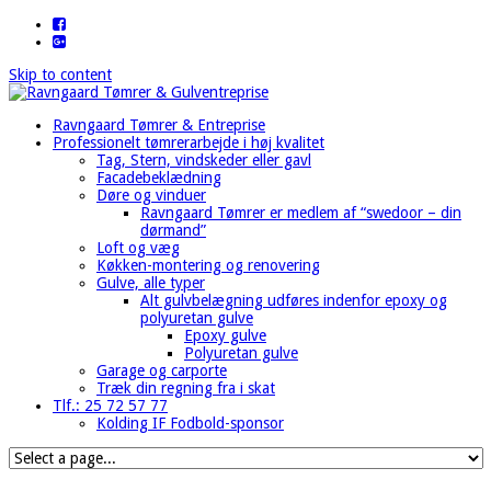
Skip to content
Ravngaard Tømrer & Entreprise
Professionelt tømrerarbejde i høj kvalitet
Tag​, Stern, vindskeder eller gavl
Facadebeklædning
Døre og vinduer​
Ravngaard Tømrer er medlem af “swedoor – din
dørmand”
Loft og væg
Køkken-montering og renovering
Gulve, alle typer
Alt gulvbelægning udføres indenfor epoxy og
polyuretan gulve
Epoxy gulve
Polyuretan gulve
Garage og carporte
Træk din regning fra i skat
Tlf.: 25 72 57 77
Kolding IF Fodbold-sponsor