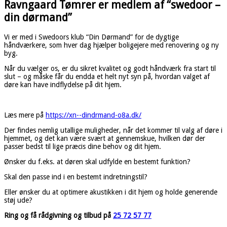
Ravngaard Tømrer er medlem af “swedoor –
din dørmand”
Vi er med i Swedoors klub “Din Dørmand” for de dygtige
håndværkere, som hver dag hjælper boligejere med renovering og ny
byg.
Når du vælger os, er du sikret kvalitet og godt håndværk fra start til
slut – og måske får du endda et helt nyt syn på, hvordan valget af
døre kan have indflydelse på dit hjem.
Læs mere på
https://xn--dindrmand-o8a.dk/
Der findes nemlig utallige muligheder, når det kommer til valg af døre i
hjemmet, og det kan være svært at gennemskue, hvilken dør der
passer bedst til lige præcis dine behov og dit hjem.
Ønsker du f.eks. at døren skal udfylde en bestemt funktion?
Skal den passe ind i en bestemt indretningstil?
Eller ønsker du at optimere akustikken i dit hjem og holde generende
støj ude?
Ring og få rådgivning og tilbud på
25 72 57 77